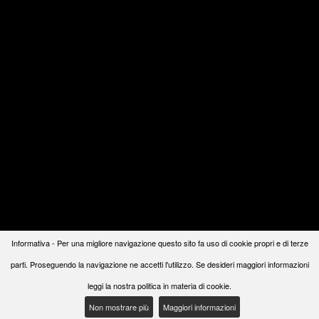
Informativa - Per una migliore navigazione questo sito fa uso di cookie propri e di terze
parti. Proseguendo la navigazione ne accetti l'utilizzo. Se desideri maggiori informazioni
leggi la nostra politica in materia di cookie.
Non mostrare più
Maggiori informazioni