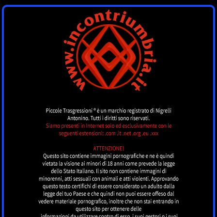
INCONTRI UMBRIA
by piccoletrasgressioni.it
MENU
Nessun annuncio